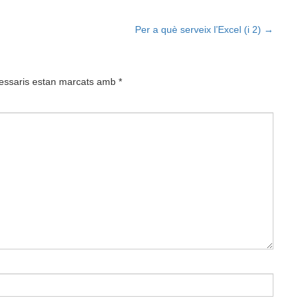
Per a què serveix l’Excel (i 2)
→
essaris estan marcats amb
*