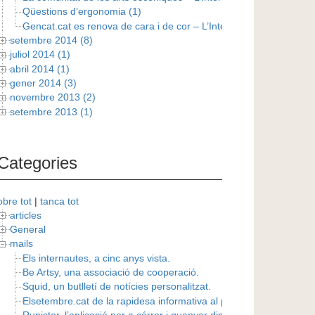
Qüestions d’ergonomia (1)
Gencat.cat es renova de cara i de cor – L’Internauta del 3 d’octu
setembre 2014 (8)
juliol 2014 (1)
abril 2014 (1)
gener 2014 (3)
novembre 2013 (2)
setembre 2013 (1)
Categories
obre tot
|
tanca tot
articles
General
mails
Els internautes, a cinc anys vista.
Be Artsy, una associació de cooperació.
Squid, un butlletí de notícies personalitzat.
Elsetembre.cat de la rapidesa informativa al periodisme en profun
Runister, l’aplicació per a córrer i guanyar diners.