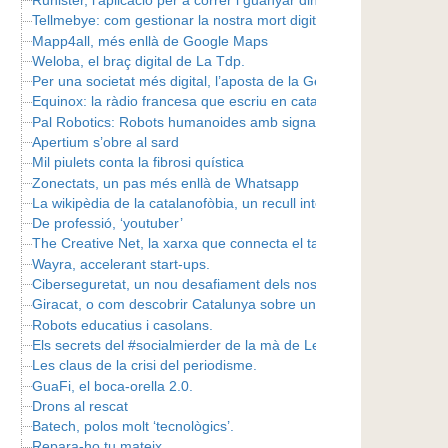
Tellmebye: com gestionar la nostra mort digital.
Mapp4all, més enllà de Google Maps
Weloba, el braç digital de La Tdp.
Per una societat més digital, l’aposta de la Generalitat.
Equinox: la ràdio francesa que escriu en català.
Pal Robotics: Robots humanoides amb signatura catalana.
Apertium s’obre al sard
Mil piulets conta la fibrosi quística
Zonectats, un pas més enllà de Whatsapp
La wikipèdia de la catalanofòbia, un recull inteligent de casos
De professió, ‘youtuber’
The Creative Net, la xarxa que connecta el talent de Barcelona.
Wayra, accelerant start-ups.
Ciberseguretat, un nou desafiament dels nostres dies.
Giracat, o com descobrir Catalunya sobre una roda.
Robots educatius i casolans.
Els secrets del #socialmierder de la mà de Letibop.
Les claus de la crisi del periodisme.
GuaFi, el boca-orella 2.0.
Drons al rescat
Batech, polos molt ‘tecnològics’.
Repara-ho tu mateix.