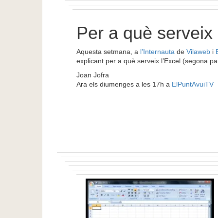
Per a què serveix l
Aquesta setmana, a
l’Internauta
de
Vilaweb
i
explicant per a què serveix l’Excel (segona pa
Joan Jofra
Ara els diumenges a les 17h a
ElPuntAvuiTV