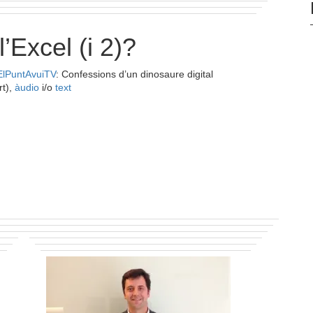
’Excel (i 2)?
ElPuntAvuiTV
: Confessions d’un dinosaure digital
rt),
àudio
i/o
text