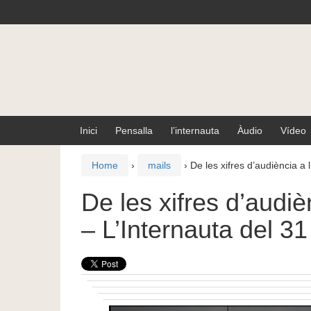
Skip
Skip
to
to
content
main
menu
Inici
Pensalla
l’internauta
Àudio
Vídeo
Home
›
mails
›
De les xifres d’audiència a 
De les xifres d’audiè
– L’Internauta del 3