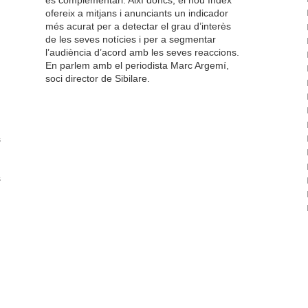
és complementari. Així doncs, el nou índex
ofereix a mitjans i anunciants un indicador
més acurat per a detectar el grau d’interès
de les seves notícies i per a segmentar
l’audiència d’acord amb les seves reaccions.
En parlem amb el periodista Marc Argemí,
soci director de Sibilare.
s
s