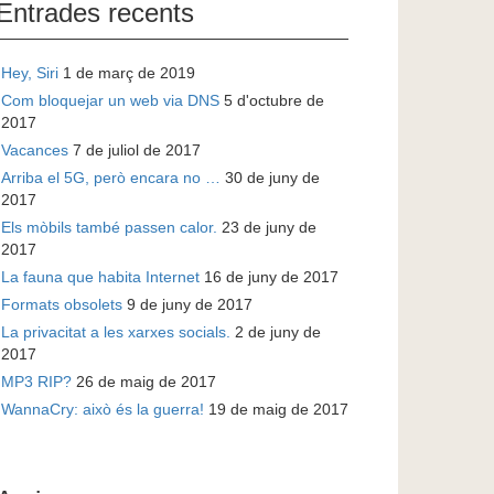
Entrades recents
Hey, Siri
1 de març de 2019
Com bloquejar un web via DNS
5 d'octubre de
2017
Vacances
7 de juliol de 2017
Arriba el 5G, però encara no …
30 de juny de
2017
Els mòbils també passen calor.
23 de juny de
2017
La fauna que habita Internet
16 de juny de 2017
Formats obsolets
9 de juny de 2017
La privacitat a les xarxes socials.
2 de juny de
2017
MP3 RIP?
26 de maig de 2017
WannaCry: això és la guerra!
19 de maig de 2017