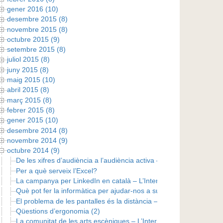
gener 2016 (10)
desembre 2015 (8)
novembre 2015 (8)
octubre 2015 (9)
setembre 2015 (8)
juliol 2015 (8)
juny 2015 (8)
maig 2015 (10)
abril 2015 (8)
març 2015 (8)
febrer 2015 (8)
gener 2015 (10)
desembre 2014 (8)
novembre 2014 (9)
octubre 2014 (9)
De les xifres d’audiència a l’audiència activa – L’Internauta del 3
Per a què serveix l’Excel?
La campanya per LinkedIn en català – L’Internauta del 24 d’octu
Què pot fer la informàtica per ajudar-nos a superar les addiccion
El problema de les pantalles és la distància – L’Internauta del 17
Qüestions d’ergonomia (2)
La comunitat de les arts escèniques – L’Internauta del 10 d’octu