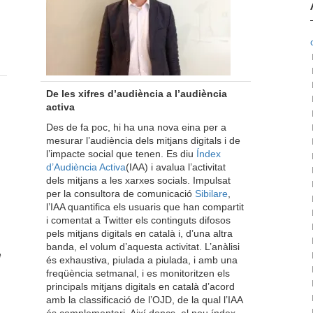
De les xifres d’audiència a l’audiència
activa
Des de fa poc, hi ha una nova eina per a
mesurar l’audiència dels mitjans digitals i de
l’impacte social que tenen. Es diu
Índex
d’Audiència Activa
(IAA) i avalua l’activitat
dels mitjans a les xarxes socials. Impulsat
per la consultora de comunicació
Sibilare
,
l’IAA quantifica els usuaris que han compartit
i comentat a Twitter els continguts difosos
pels mitjans digitals en català i, d’una altra
banda, el volum d’aquesta activitat. L’anàlisi
e
és exhaustiva, piulada a piulada, i amb una
freqüència setmanal, i es monitoritzen els
principals mitjans digitals en català d’acord
amb la classificació de l’OJD, de la qual l’IAA