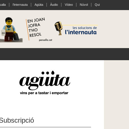
alla
l’internauta
Agüita
Àudio
Vídeo
Núvol
Qui
Subscripció