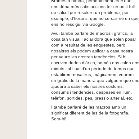
Bromes a banda, personalment crec que
ens dóna més satisfaccions fer un petit full
de càlcul per resoldre un problema, per
exemple, d’horaris, que no cercar-ne un que
ens ho resolgui via Google.
Avui també parlaré de macros i gràfics, la
cosa tan visual i aclaridora que solen posar
com a resultat de les enquestes, però
nosaltres els podem aplicar a casa nostra
per veure les nostres tendències. Si hi
escrivim dades diàries, només ens calen do
minuts i al final d’un període de temps que
establirem nosaltres, màgicament veurem
un gràfic de la manera que vulguem que en
ajudarà a saber els nostres costums,
consums i tendències, despeses en llum,
telèfon, sortides, pes, pressió arterial, etc.
I també parlaré de les macros amb un
significat diferent de les de la fotografia.
Som-hi!