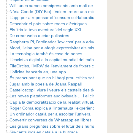
Wifi: unes xarxes omnipresents amb molt de futur.
Núria Conde (DIY Bio): ‘Volem treure una mica d’autoritat a la bata
L’app per a repensar el ‘consum col·laboratiu’.
Descobrir el país sobre rodes elèctriques.
Els ‘tria la teva aventura’ del segle XXI.
De crear webs a criar pollastres.
Raspberry Pi, l’ordinador ‘low cost’ per a educar i experimentar.
Mood, l’eina per a afegir expressivitat als missatges.
La tecnologia també és cosa de nenes.
L’escletxa digital a la capital mundial del mòbil.
FileCircles, l’MRW de l’enviament de fitxers corporatius.
L’oficina bancària en, una app.
És preocupant que no hi hagi prou crítica sobre l’impacte del MW
Jugar amb la poesia de Joana Raspall
Castelloscopi: viure i veure els castells des de dins.
Les noves plataformes audiovisuals … i el cinema català.
Cap a la democratització de la realitat virtual.
Roger Coma explica a l’internauta l’experiència de ser actor i dire
Un ordinador català per a escoltar l’univers.
Convertir converses de Whatsapp en llibres.
Les grans preguntes sobre el futur dels humans … i de la Terra.
Sis-cents jocs en català a la butxaca.