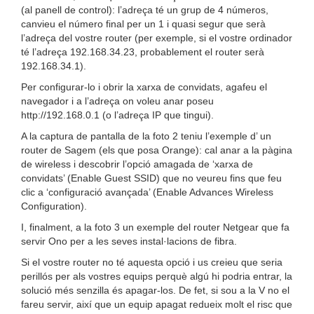
(al panell de control): l’adreça té un grup de 4 números,
canvieu el número final per un 1 i quasi segur que serà
l’adreça del vostre router (per exemple, si el vostre ordinador
té l’adreça 192.168.34.23, probablement el router serà
192.168.34.1).
Per configurar-lo i obrir la xarxa de convidats, agafeu el
navegador i a l’adreça on voleu anar poseu
http://192.168.0.1 (o l’adreça IP que tingui).
A la captura de pantalla de la foto 2 teniu l’exemple d’ un
router de Sagem (els que posa Orange): cal anar a la pàgina
de wireless i descobrir l’opció amagada de ‘xarxa de
convidats’ (Enable Guest SSID) que no veureu fins que feu
clic a ‘configuració avançada’ (Enable Advances Wireless
Configuration).
I, finalment, a la foto 3 un exemple del router Netgear que fa
servir Ono per a les seves instal·lacions de fibra.
Si el vostre router no té aquesta opció i us creieu que seria
perillós per als vostres equips perquè algú hi podria entrar, la
solució més senzilla és apagar-los. De fet, si sou a la V no el
fareu servir, així que un equip apagat redueix molt el risc que