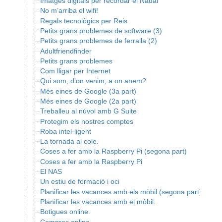
Imatges digitals per recordar el Nadal
No m’arriba el wifi!
Regals tecnològics per Reis
Petits grans problemes de software (3)
Petits grans problemes de ferralla (2)
Adultfriendfinder
Petits grans problemes
Com lligar per Internet
Qui som, d’on venim, a on anem?
Més eines de Google (3a part)
Més eines de Google (2a part)
Treballeu al núvol amb G Suite
Protegim els nostres comptes
Roba intel·ligent
La tornada al cole.
Coses a fer amb la Raspberry Pi (segona part)
Coses a fer amb la Raspberry Pi
El NAS
Un estiu de formació i oci
Planificar les vacances amb els mòbil (segona part)
Planificar les vacances amb el mòbil.
Botigues online.
Compres online.