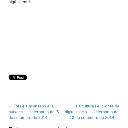
algú hi entri.
Post
←
Tots els gimnasos a la
La cultura i el procés de
butxaca – L’Internauta del 5
digitalització – L’Internauta del
navigation
de setembre de 2014
12 de setembre de 2014
→