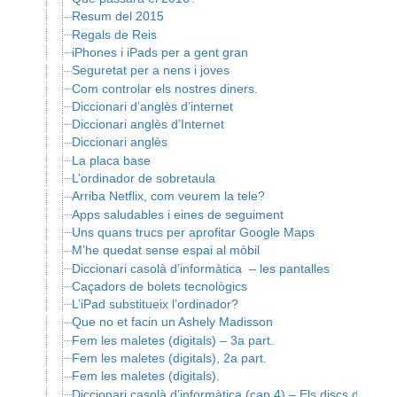
Resum del 2015
Regals de Reis
iPhones i iPads per a gent gran
Seguretat per a nens i joves
Com controlar els nostres diners.
Diccionari d’anglès d’internet
Diccionari anglès d’Internet
Diccionari anglès
La placa base
L’ordinador de sobretaula
Arriba Netflix, com veurem la tele?
Apps saludables i eines de seguiment
Uns quans trucs per aprofitar Google Maps
M’he quedat sense espai al mòbil
Diccionari casolà d’informàtica – les pantalles
Caçadors de bolets tecnològics
L’iPad substitueix l’ordinador?
Que no et facin un Ashely Madisson
Fem les maletes (digitals) – 3a part.
Fem les maletes (digitals), 2a part.
Fem les maletes (digitals).
Diccionari casolà d’informàtica (cap 4) – Els discs durs.