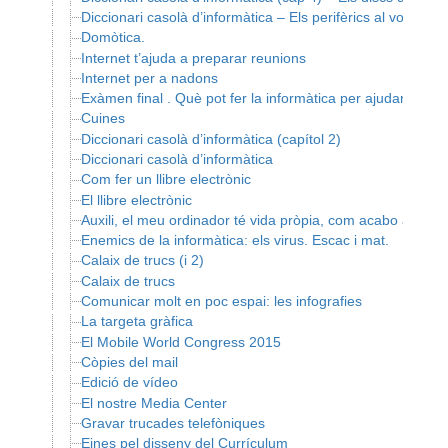
Diccionari casolà d’informàtica – Els perifèrics al voltant 
Domòtica.
Internet t’ajuda a preparar reunions
Internet per a nadons
Exàmen final . Què pot fer la informàtica per ajudar-te a 
Cuines
Diccionari casolà d’informàtica (capítol 2)
Diccionari casolà d’informàtica
Com fer un llibre electrònic
El llibre electrònic
Auxili, el meu ordinador té vida pròpia, com acabo amb el
Enemics de la informàtica: els virus. Escac i mat.
Calaix de trucs (i 2)
Calaix de trucs
Comunicar molt en poc espai: les infografies
La targeta gràfica
El Mobile World Congress 2015
Còpies del mail
Edició de vídeo
El nostre Media Center
Gravar trucades telefòniques
Eines pel disseny del Currículum