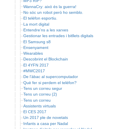
MP3 RIP?
WannaCry: això és la guerra!
No sóc un robot però ho semblo.
El telèfon esportiu.
La mort digital
Entendre’ns a les xarxes
Gestionar les entrades i bitllets digitals
El Samsung s8
Ensenyament
Wearables
Descobrint el Blockchain
El 4YFN 2017
#MWC2017
De l’àbac al supercomputador
Què fer si perdem el telèfon?
Tens un correu segur
Tens un correu (2)
Tens un correu
Assistents virtuals
El CES 2017
Un 2017 ple de novetats
Infants a casa per Nadal