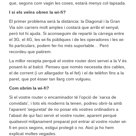
que, segons com vagin les coses, estarà menys col·lapsada.
I si els veïns obren la wi-fi?
El primer problema serà la distància: la Diagonal i la Gran
Via són carrers molt amples i costarà que arribi el senyal,
però tot hi ajuda. Si aconseguim de repartir la càrrega entre
el 3G, el 4G, les wi-fis públiques i de les operadores i les wi-
fis particulars, podem fer-ho més suportable… Però
recordeu que patirem.
La millor recepta perquè el vostre router doni servei a la V és
posant-lo al balcó. Penseu que només necessita dos cables,
el de corrent (i un allargador fa el fet) i el de telèfon fins a la
paret, que pot ésser tan llarg com vulgueu.
Com obrim la wi-fi?
Si el vostre router o encaminador té l’opció de ‘xarxa de
convidats’, i tots els moderns la tenen, podreu obrir-la amb
l’aparent ‘seguretat’ de no posar els vostres ordinadors a
l’abast de qui faci servir el vostre router, aparent perquè
qualsevol mitjanament preparat pot entrar al vostre router wi-
fi en pocs segons, estigui protegit o no. Això ja ho hem
explicat moltes vegades.