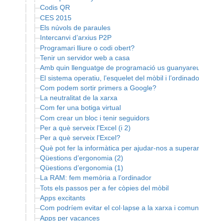
Codis QR
CES 2015
Els núvols de paraules
Intercanvi d’arxius P2P
Programari lliure o codi obert?
Tenir un servidor web a casa
Amb quin llenguatge de programació us guanyareu més b
El sistema operatiu, l’esquelet del mòbil i l’ordinador
Com podem sortir primers a Google?
La neutralitat de la xarxa
Com fer una botiga virtual
Com crear un bloc i tenir seguidors
Per a què serveix l’Excel (i 2)
Per a què serveix l’Excel?
Què pot fer la informàtica per ajudar-nos a superar les a
Qüestions d’ergonomia (2)
Qüestions d’ergonomia (1)
La RAM: fem memòria a l’ordinador
Tots els passos per a fer còpies del mòbil
Apps excitants
Com podríem evitar el col·lapse a la xarxa i comunicar-no
Apps per vacances