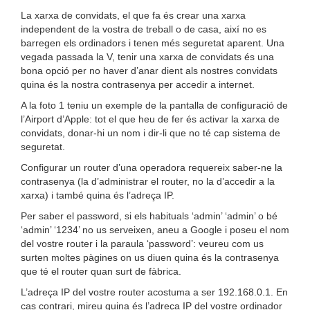
La xarxa de convidats, el que fa és crear una xarxa
independent de la vostra de treball o de casa, així no es
barregen els ordinadors i tenen més seguretat aparent. Una
vegada passada la V, tenir una xarxa de convidats és una
bona opció per no haver d’anar dient als nostres convidats
quina és la nostra contrasenya per accedir a internet.
A la foto 1 teniu un exemple de la pantalla de configuració de
l’Airport d’Apple: tot el que heu de fer és activar la xarxa de
convidats, donar-hi un nom i dir-li que no té cap sistema de
seguretat.
Configurar un router d’una operadora requereix saber-ne la
contrasenya (la d’administrar el router, no la d’accedir a la
xarxa) i també quina és l’adreça IP.
Per saber el password, si els habituals ‘admin’ ‘admin’ o bé
‘admin’ ‘1234’ no us serveixen, aneu a Google i poseu el nom
del vostre router i la paraula ‘password’: veureu com us
surten moltes pàgines on us diuen quina és la contrasenya
que té el router quan surt de fàbrica.
L’adreça IP del vostre router acostuma a ser 192.168.0.1. En
cas contrari, mireu quina és l’adreça IP del vostre ordinador