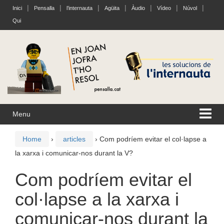
Skip
Skip
Inici
Pensalla
l’internauta
Agüita
Àudio
Vídeo
Núvol
to
to
Qui
content
main
menu
Menu
Home
›
articles
›
Com podríem evitar el col·lapse a
la xarxa i comunicar-nos durant la V?
Com podríem evitar el
col·lapse a la xarxa i
comunicar-nos durant la