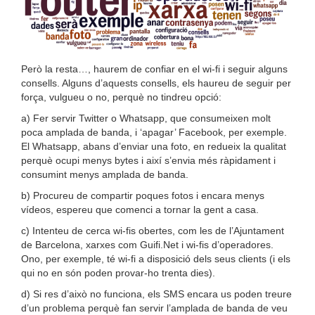
Però la resta…, haurem de confiar en el wi-fi i seguir alguns
consells. Alguns d’aquests consells, els haureu de seguir per
força, vulgueu o no, perquè no tindreu opció:
a) Fer servir Twitter o Whatsapp, que consumeixen molt
poca amplada de banda, i ‘apagar’ Facebook, per exemple.
El Whatsapp, abans d’enviar una foto, en redueix la qualitat
perquè ocupi menys bytes i així s’envia més ràpidament i
consumint menys amplada de banda.
b) Procureu de compartir poques fotos i encara menys
vídeos, espereu que comenci a tornar la gent a casa.
c) Intenteu de cerca wi-fis obertes, com les de l’Ajuntament
de Barcelona, xarxes com Guifi.Net i wi-fis d’operadores.
Ono, per exemple, té wi-fi a disposició dels seus clients (i els
qui no en són poden provar-ho trenta dies).
d) Si res d’això no funciona, els SMS encara us poden treure
d’un problema perquè fan servir l’amplada de banda de veu