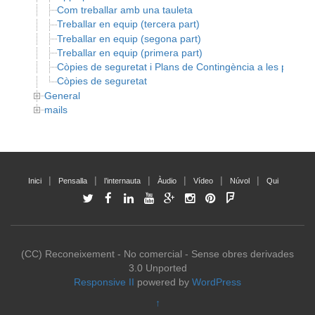
Com treballar amb una tauleta
Treballar en equip (tercera part)
Treballar en equip (segona part)
Treballar en equip (primera part)
Còpies de seguretat i Plans de Contingència a les pimes
Còpies de seguretat
General
mails
Inici
Pensalla
l’internauta
Àudio
Vídeo
Núvol
Qui
(CC) Reconeixement - No comercial - Sense obres derivades
3.0 Unported
Responsive II
powered by
WordPress
↑