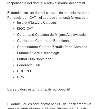
responsable del domini o administrador del domini.
El domini .cat, un domini cultural, és administrat per la
Fundació puntCAT, i el seu patronat està format per:
Institut d’Estudis Catalans
ISOC-CAT
Corporació Catalana de Mitjans Audiovisuals
Cambra de Comerç de Barcelona
Coordinadora Centres Estudis Parla Catalana
Fundació Cercle Tecnològic
Futbol Club Barcelona
Federació Llull
UOC/IN3
URV
Els servidors estan a un país europeu 😃
El domini .eu és administrat per EURid, bàsicament un
consorci amb oficines a Bèlgica (Brusel·les), Suècia