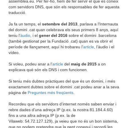
assemblea.eu. Per fer-ho, hem de fer servir el que es coneix
com servidors DNS, que són els responsables de fer aquesta
traducció.
Ja fa un temps, el
setembre del 2013
, parlava a l’Internauta
del domini .cat quan celebrava els seus primers 8 anys, aquí
teniu l’
àudio
, i el
gener del 2016
sobre el domini .barcelona
(també gestionat per la Fundació .cat) quan es va obrir el
període de llançament, aquí hi trobareu l’
article
, l’àudio i el
vídeo.
Si voleu, podeu anar a l’
article
del
maig de 2015
a on
explicava què són els DNS i com funcionen.
Si teniu més dubtes pràctiques del que és un domini, i més
exactament dubtes sobre el domini .cat podeu anar a la seva
pàgina de
Preguntes més freqüents
.
Recordeu que els servidors d’internet només saben enviar i
rebre dades d’una adreça IP (p.ex. la nostra 81.184.4.60)
fins a una altra adreça IP (p.ex. la de
Vilaweb: 54.72.127.129), ja veieu que no és un bon sistema,
que no podem pretendre que la gent conegui i recordi les