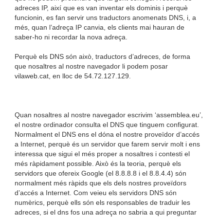
adreces IP, així que es van inventar els dominis i perquè
funcionin, es fan servir uns traductors anomenats DNS, i, a
més, quan l’adreça IP canvia, els clients mai hauran de
saber-ho ni recordar la nova adreça.
Perquè els DNS són això, traductors d’adreces, de forma
que nosaltres al nostre navegador li podem posar
vilaweb.cat, en lloc de 54.72.127.129.
Quan nosaltres al nostre navegador escrivim ‘assemblea.eu’,
el nostre ordinador consulta el DNS que tinguem configurat.
Normalment el DNS ens el dóna el nostre proveïdor d’accés
a Internet, perquè és un servidor que farem servir molt i ens
interessa que sigui el més proper a nosaltres i contesti el
més ràpidament possible. Això és la teoria, perquè els
servidors que ofereix Google (el 8.8.8.8 i el 8.8.4.4) són
normalment més ràpids que els dels nostres proveïdors
d’accés a Internet. Com veieu els servidors DNS són
numèrics, perquè ells són els responsables de traduir les
adreces, si el dns fos una adreça no sabria a qui preguntar